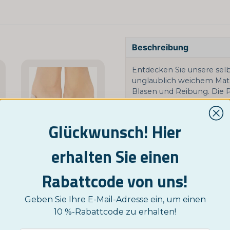
Beschreibung
Entdecken Sie unsere selb
unglaublich weichem Mate
Blasen und Reibung. Die P
reibungslos an der Innens
Jede Verpackung enthält d
Glückwunsch! Hier
für viele verschiedene Sch
eine schnelle Lösung ge
erhalten Sie einen
NORDICTEST
Eine Produktfrage stellen
Hallux Valgus Zehenseparatoren
Rabattcode von uns!
maske - Peeling für deine Füße
3,95 €
question
Fragen Sie uns etwas ü
Verwandte Kategorien
Geben Sie Ihre E-Mail-Adresse ein, um einen
KAUFE JETZT
10 %-Rabattcode zu erhalten!
Google SV
Sonstiges
Fußge