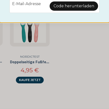
email
E-Mail-Adresse
Code herunterladen
name
Name
Ja, Sie können mein
NORDICTEST
ter – Selbstklebende Anti-Scheuer-Pads
Doppelseitige Fußfeile
4,95 €
KAUFE JETZT