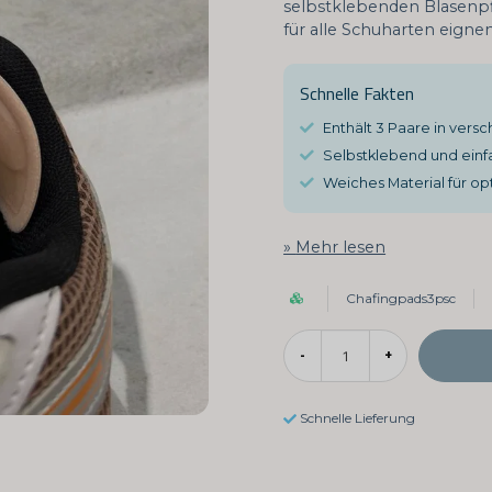
selbstklebenden Blasenpfl
für alle Schuharten eignen
Schnelle Fakten
Enthält 3 Paare in ver
Selbstklebend und einf
Weiches Material für o
Mehr lesen
Chafingpads3psc
-
+
Schnelle Lieferung