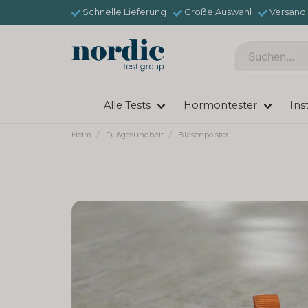
Schnelle Lieferung
Große Auswahl
Versand 
Alle Tests
Hormontester
Ins
Heim
Fußgesundheit
Blasenpolster