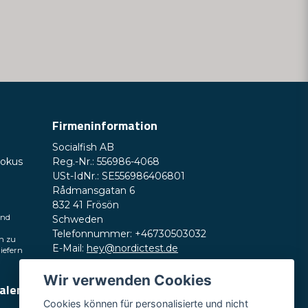
Firmeninformation
Socialfish AB
Fokus
Reg.-Nr.: 556986-4068
USt-IdNr.: SE556986406801
Rådmansgatan 6
832 41 Frösön
und
Schweden
Telefonnummer: +46730503032
h zu
E-Mail:
hey@nordictest.de
liefern
Öffnungszeiten:
Wir verwenden Cookies
ialen
Mo.–Fr. 10:00–17:00 Uhr (CET)
Cookies können für personalisierte und nicht