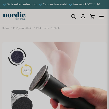
Schnelle Lieferung
Große Auswahl
Versand 6,95 EUR
Heim
Fußgesundheit
Elektrische Fußfeile