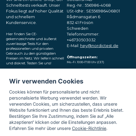
Schnelltests verkauft. Unser
Reg.-Nr.: 556986-4068
Fokus liegt auf hoher Qualität
USt-IdNr.: SE556986406801
und schnellem
Rådmansgatan 6
Kundenservice.
832 41 Frösön
Schweden
Hier finden Sie CE-
Telefonnummer:
gekennzeichnete und äußerst
+46730503032
zuverlässige Tests für den
E-Mail:
hey@nordictest.de
professionellen und privaten
Gebrauch zu den günstigsten
Öffnungszeiten:
Preisen im Netz. Wir liefern schnell
Mo.–Fr. 10:00–17:00 Uhr (CET)
und diskret. Testen Sie uns!
Folgen Sie uns in den
Wir verwenden Cookies
sozialen Medien
Cookies können für personalisierte und nicht
personalisierte Werbung verwendet werden. Wir
verwenden Cookies, um sicherzustellen, dass unsere
Website funktioniert und Ihnen das beste Erlebnis bietet.
Bestätigen Sie Ihre Zustimmung, indem Sie auf „Alle
akzeptieren“ klicken oder die Einstellungen anpassen.
Erfahren Sie mehr über unsere
Cookie-Richtlinie
.