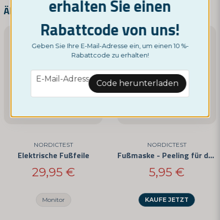
erhalten Sie einen
Ähnliche Produkte
Rabattcode von uns!
Marcus gefragt
vor 1 Jahr
email
E-Mail-Adresse
Kan man köpa fler sliphuvuden?
Geben Sie Ihre E-Mail-Adresse ein, um einen 10 %-
Der Laden antwortete
Rabattcode zu erhalten!
Hej Marcus och tack för ditt meddelande,
email
Ja, Sie können meine Frage veröffentlichen
E-Mail-Adresse
Idag har vi inte tillgång till detta. Men är det något
Code herunterladen
du vill ha så självklart kan vi lösa det :)
Med vänliga hälsningar,
Mikaela - Nordictest
NORDICTEST
NORDICTEST
Elektrische Fußfeile
Fußmaske - Peeling für deine Füße
Frage senden
29,95 €
5,95 €
Monitor
KAUFE JETZT