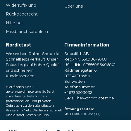
Widerrufs- und
Über uns
Rückgaberecht
Hilfe bei
Missbrauchsproblem
Nordictest
Firmeninformation
Wir sind ein Online-Shop, der
Socialfish AB
Schnelltests verkauft. Unser
Reg.-Nr.: 556986-4068
Fokus liegt auf hoher Qualität
USt-IdNr.: SE556986406801
und schnellem
Rådmansgatan 6
Kundenservice.
832 41 Frösön
Schweden
Hier finden Sie CE-
Telefonnummer:
gekennzeichnete und äußerst
+46730503032
zuverlässige Tests für den
E-Mail:
hey@nordictest.de
professionellen und privaten
Gebrauch zu den günstigsten
Öffnungszeiten:
Preisen im Netz. Wir liefern schnell
Mo.–Fr. 10:00–17:00 Uhr (CET)
und diskret. Testen Sie uns!
Folgen Sie uns in den