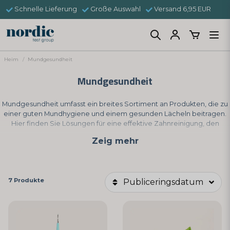
Schnelle Lieferung
Große Auswahl
Versand 6,95 EUR
Heim
Mundgesundheit
Mundgesundheit
Mundgesundheit umfasst ein breites Sortiment an Produkten, die zu
einer guten Mundhygiene und einem gesunden Lächeln beitragen.
Hier finden Sie Lösungen für eine effektive Zahnreinigung, den
Schutz des Zahnfleisches und die Erhaltung eines frischen Atems,
Zeig mehr
angepasst sowohl für den täglichen Gebrauch als auch für spezielle
Bedürfnisse in der Zahnmedizin.
7 Produkte
Publiceringsdatum