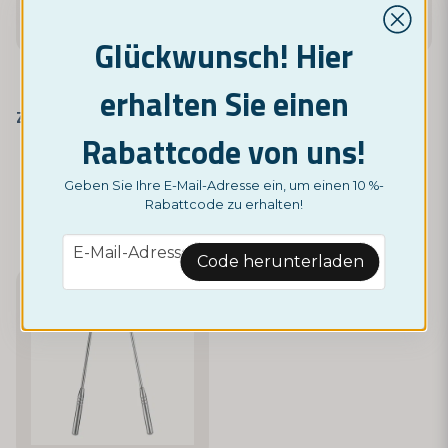
Glückwunsch! Hier
erhalten Sie einen
NORDICTEST
Zahnbürstenkopf-Schutzhüllen 5er-Pack
Zahnbürstenköpfe für Oral-B
Rabattcode von uns!
3,95 €
4,95 €
Geben Sie Ihre E-Mail-Adresse ein, um einen 10 %-
Rabattcode zu erhalten!
Monitor
Monitor
email
E-Mail-Adresse
Code herunterladen