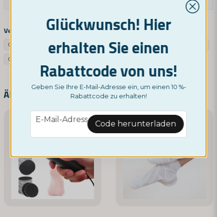
Eine Produktfrage stellen
Glückwunsch! Hier
question
Fragen Sie uns etwas über dieses Produkt ...
Verwandte Kategorien
erhalten Sie einen
Google SV
Google NO
Fußgesundheit
Sonstiges
Google UK
Google DE
Rabattcode von uns!
name
Name
Geben Sie Ihre E-Mail-Adresse ein, um einen 10 %-
Ähnliche Produkte
Rabattcode zu erhalten!
email
email
E-Mail-Adresse
E-Mail-Adresse
Code herunterladen
Ja, Sie können meine Frage veröffentlichen