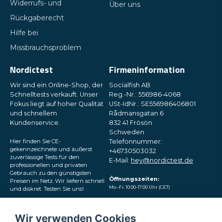
Widerrufs- und
Über uns
Rückgaberecht
Hilfe bei
Missbrauchsproblem
Nordictest
Firmeninformation
Wir sind ein Online-Shop, der
Socialfish AB
Schnelltests verkauft. Unser
Reg.-Nr.: 556986-4068
Fokus liegt auf hoher Qualität
USt-IdNr.: SE556986406801
und schnellem
Rådmansgatan 6
Kundenservice.
832 41 Frösön
Schweden
Hier finden Sie CE-
Telefonnummer:
gekennzeichnete und äußerst
+46730503032
zuverlässige Tests für den
E-Mail:
hey@nordictest.de
professionellen und privaten
Gebrauch zu den günstigsten
Öffnungszeiten:
Preisen im Netz. Wir liefern schnell
Mo.–Fr. 10:00–17:00 Uhr (CET)
und diskret. Testen Sie uns!
Folgen Sie uns in den
Wir verwenden Cookies