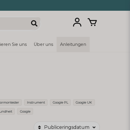
ieren Sie uns
Über uns
Anleitungen
ormontester
Instrument
Google PL
Google UK
undheit
Google
Publiceringsdatum