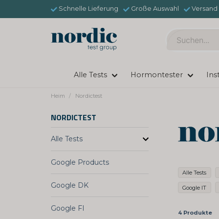
Schnelle Lieferung
Große Auswahl
Versand 
Alle Tests
Hormontester
Ins
Heim
Nordictest
NORDICTEST
Alle Tests
Google Products
Alle Tests
Google DK
Google IT
Google FI
4 Produkte