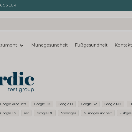
6,95 EUR
trument
Mundgesundheit
Fußgesundheit
Kontakt
Google Products
Google DK
Google FI
Google SV
Google NO
H
Google ES
Vet
Google DE
Sonstiges
Mundgesundheit
Fußges