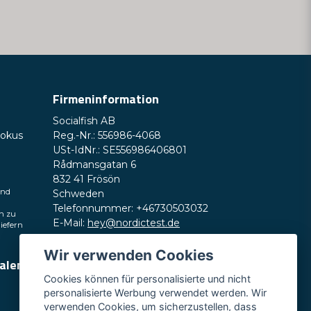
Firmeninformation
Socialfish AB
Fokus
Reg.-Nr.: 556986-4068
USt-IdNr.: SE556986406801
Rådmansgatan 6
832 41 Frösön
und
Schweden
Telefonnummer: +46730503032
h zu
E-Mail:
hey@nordictest.de
liefern
Öffnungszeiten:
Wir verwenden Cookies
ialen
Mo.–Fr. 10:00–17:00 Uhr (CET)
Cookies können für personalisierte und nicht
personalisierte Werbung verwendet werden. Wir
verwenden Cookies, um sicherzustellen, dass