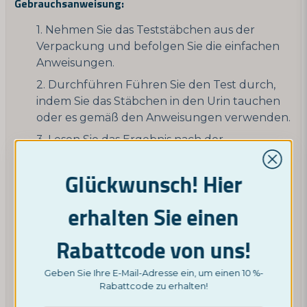
Gebrauchsanweisung:
Nehmen Sie das Teststäbchen aus der
Verpackung und befolgen Sie die einfachen
Anweisungen.
Durchführen Führen Sie den Test durch,
indem Sie das Stäbchen in den Urin tauchen
oder es gemäß den Anweisungen verwenden.
Lesen Sie das Ergebnis nach der
angegebenen Zeit ab.
Glückwunsch! Hier
Verwenden Sie das Ergebnis, um die
fruchtbarsten Tage Ihres Zyklus zu ermitteln .
erhalten Sie einen
Nordischer Test Der Ovulationstest ist ein zuverlässiger
Begleiter für Paare mit Kinderwunsch. Geben Sie sich
Rabattcode von uns!
mit dem Nordictest Ovulationstest die besten Chancen,
Ihre Familienpläne zu verwirklichen. Bestellen Sie noch
Geben Sie Ihre E-Mail-Adresse ein, um einen 10 %-
heute Ihr Paket und übernehmen Sie die Kontrolle
Rabattcode zu erhalten!
über Ihre Fruchtbarkeit!