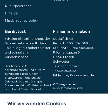
Rückgaberecht
Hilfe bei
Missbrauchsproblem
Nordictest
Firmeninformation
Wir sind ein Online-Shop, der
Socialfish AB
Schnelltests verkauft. Unser
Reg.-Nr.: 556986-4068
Fokus liegt auf hoher Qualität
USt-IdNr.: SE556986406801
und schnellem
Rådmansgatan 6
Kundenservice.
832 41 Frösön
Schweden
Hier finden Sie CE-
Telefonnummer:
gekennzeichnete und äußerst
+46730503032
zuverlässige Tests für den
E-Mail:
hey@nordictest.de
professionellen und privaten
Gebrauch zu den günstigsten
Öffnungszeiten:
Preisen im Netz. Wir liefern schnell
Mo.–Fr. 10:00–17:00 Uhr (CET)
und diskret. Testen Sie uns!
Folgen Sie uns in den
Wir verwenden Cookies
sozialen Medien