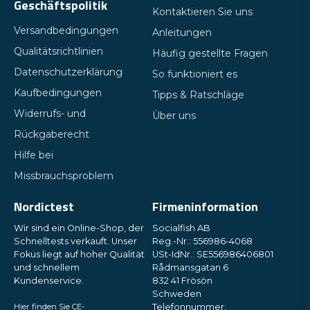
Geschäftspolitik
Kontaktieren Sie uns
Versandbedingungen
Anleitungen
Qualitätsrichtlinien
Häufig gestellte Fragen
Datenschutzerklärung
So funktioniert es
Kaufbedingungen
Tipps & Ratschläge
Widerrufs- und
Über uns
Rückgaberecht
Hilfe bei
Missbrauchsproblem
Nordictest
Firmeninformation
Wir sind ein Online-Shop, der
Socialfish AB
Schnelltests verkauft. Unser
Reg.-Nr.: 556986-4068
Fokus liegt auf hoher Qualität
USt-IdNr.: SE556986406801
und schnellem
Rådmansgatan 6
Kundenservice.
832 41 Frösön
Schweden
Hier finden Sie CE-
Telefonnummer: