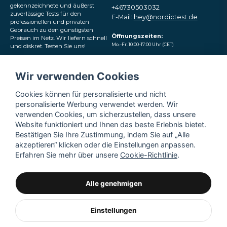
gekennzeichnete und äußerst
+46730503032
zuverlässige Tests für den
E-Mail:
hey@nordictest.de
professionellen und privaten
Gebrauch zu den günstigsten
Öffnungszeiten:
Preisen im Netz. Wir liefern schnell
Mo.–Fr. 10:00–17:00 Uhr (CET)
und diskret. Testen Sie uns!
Folgen Sie uns in den
Wir verwenden Cookies
sozialen Medien
Cookies können für personalisierte und nicht
personalisierte Werbung verwendet werden. Wir
verwenden Cookies, um sicherzustellen, dass unsere
Website funktioniert und Ihnen das beste Erlebnis bietet.
Bestätigen Sie Ihre Zustimmung, indem Sie auf „Alle
akzeptieren“ klicken oder die Einstellungen anpassen.
Erfahren Sie mehr über unsere
Cookie-Richtlinie
.
Alle genehmigen
Einstellungen