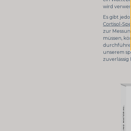
wird verwen
Es gibt jed
Cortisol-Spe
zur Messung
müssen, kö
durchführe
unserem spe
zuverlässig