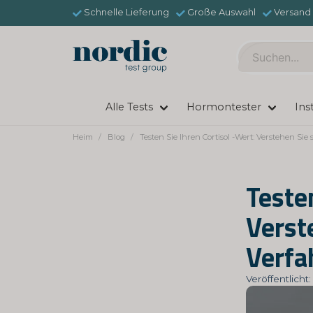
Schnelle Lieferung
Große Auswahl
Versand 
Alle Tests
Hormontester
Ins
Heim
Blog
Testen Sie Ihren Cortisol -Wert: Verstehen Si
Testen
Verst
Verfa
Veröffentlich