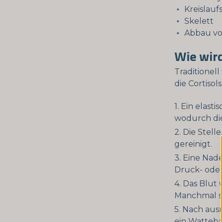
Kreislauf
Skelett
Abbau vo
Wie wird
Traditionel
die Cortiso
Ein elast
wodurch die
Die Stelle
gereinigt.
Eine Nade
Druck- oder
Das Blut 
Manchmal si
Nach ausr
ein Watteba