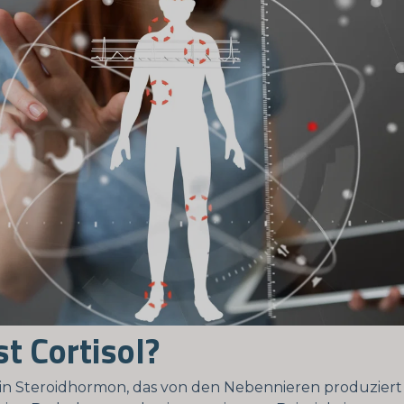
st Cortisol?
t ein Steroidhormon, das von den Nebennieren produzier