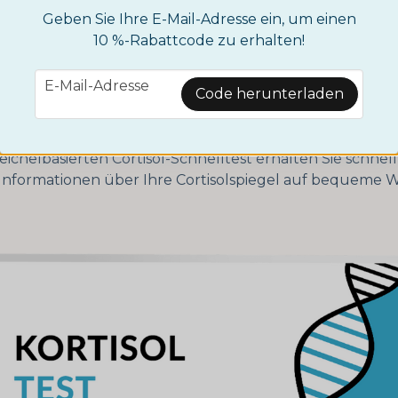
Geben Sie Ihre E-Mail-Adresse ein, um einen
det, um ihn zu fixieren.
10 %-Rabattcode zu erhalten!
och jetzt eine bequeme Alternative bei
Nordictest
- uns
icheltest
. Es handelt sich um eine einfache und prakti
email
E-Mail-Adresse
Code herunterladen
 der Cortisolspiegel. Anstatt eine Blutprobe entnehme
nnen Sie den Test bequem zu Hause mit einer Speichel
n. Dies erspart Ihnen unangenehme Nadeln und Arztbe
ichelbasierten Cortisol-Schnelltest erhalten Sie schnel
 Informationen über Ihre Cortisolspiegel auf bequeme W