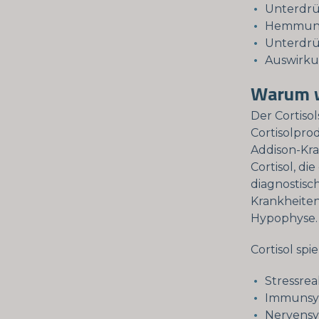
Unterdr
Hemmung
Unterdrü
Auswirku
Warum wi
Der Cortiso
Cortisolpro
Addison-Kr
Cortisol, di
diagnostisc
Krankheiten
Hypophyse.
Cortisol spi
Stressrea
Immunsy
Nervens