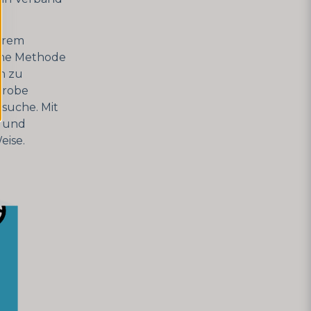
erem
sche Methode
n zu
probe
suche. Mit
l und
eise.