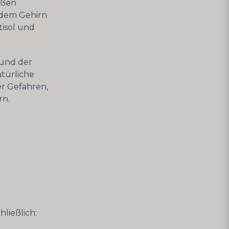
oßen
 dem Gehirn
tisol und
 und der
atürliche
r Gefahren,
rn.
ließlich: