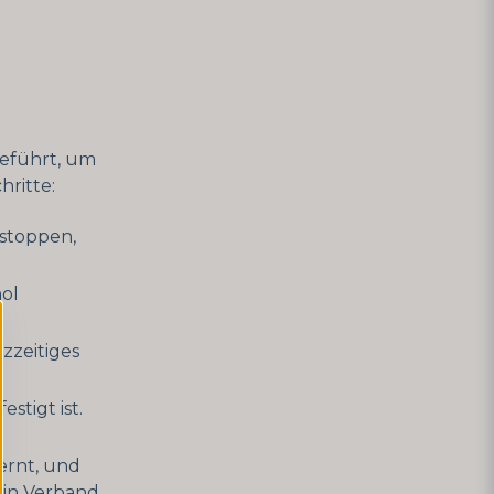
geführt, um
hritte:
 stoppen,
hol
zzeitiges
stigt ist.
ernt, und
 Ein Verband