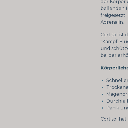
der Körper 
bellenden 
freigesetzt
Adrenalin.
Cortisol ist
"Kampf, Flu
und schütz
bei der erhö
Körperlich
Schnelle
Trocken
Magenpr
Durchfal
Panik un
Cortisol ha