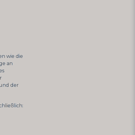
en wie die
ge an
es
r
 und der
hließlich: