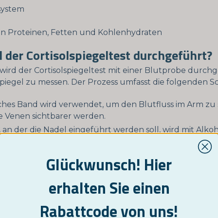
system
n Proteinen, Fetten und Kohlenhydraten
 der Cortisolspiegeltest durchgeführt?
l wird der Cortisolspiegeltest mit einer Blutprobe durch
lspiegel zu messen. Der Prozess umfasst die folgenden Sc
isches Band wird verwendet, um den Blutfluss im Arm zu
 Venen sichtbarer werden.
, an der die Nadel eingeführt werden soll, wird mit Alko
l wird in die Vene eingeführt, was normalerweise ein kur
Glückwunsch! Hier
 Stechgefühl verursacht.
wird in einem Röhrchen gesammelt, das an der Nadel befe
erhalten Sie einen
nd mehrere Röhrchen erforderlich.
Rabattcode von uns!
eichender Blutentnahme wird das elastische Band entf
usch oder Verband wird an der Einstichstelle platziert.