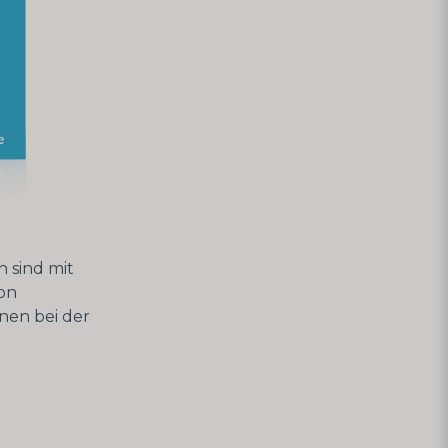
 sind mit
von
nnen bei der