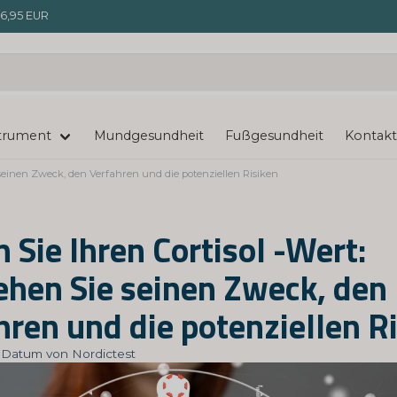
6,95 EUR
trument
Mundgesundheit
Fußgesundheit
Kontakt
e seinen Zweck, den Verfahren und die potenziellen Risiken
 Sie Ihren Cortisol -Wert:
ehen Sie seinen Zweck, den
hren und die potenziellen R
t: Datum von Nordictest