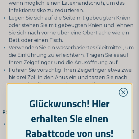
wenn möglich, einen Latexhandschuh, um das
Infektionsrisiko zu reduzieren.
Legen Sie sich auf die Seite mit gebeugten Knien
oder stehen Sie mit gebeugten Knien und lehnen
Sie sich nach vorne über eine Oberfläche wie ein
Bett oder einen Tisch.
Verwenden Sie ein wasserbasiertes Gleitmittel, um
die Einführung zu erleichtern. Tragen Sie es auf
Ihren Zeigefinger und die Anusöffnung auf.
Führen Sie vorsichtig Ihren Zeigefinger etwa zwei
bis drei Zoll in den Anus ein und tasten Sie nach
unregelmäßigen oder harten Stellen an der
Prostatadrüse. Die Prostata sollte sich wie eine
Glückwunsch! Hier
weiche und elastische Kugel anfühlen.
PSA-Test (prostataspezifisches Antigen):
erhalten Sie einen
Dies ist ein Bluttest, der die PSA-Werte in Ihrem
Rabattcode von uns!
Blut misst. PSA ist ein Protein, das von der Prostata
produziert wird, und hohe Werte können auf