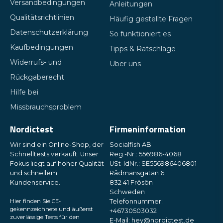
Versandbedingungen
Anleitungen
Qualitätsrichtlinien
Häufig gestellte Fragen
Datenschutzerklärung
So funktioniert es
Kaufbedingungen
Tipps & Ratschläge
Widerrufs- und
Über uns
Rückgaberecht
Hilfe bei
Missbrauchsproblem
Nordictest
Firmeninformation
Wir sind ein Online-Shop, der
Socialfish AB
Schnelltests verkauft. Unser
Reg.-Nr.: 556986-4068
Fokus liegt auf hoher Qualität
USt-IdNr.: SE556986406801
und schnellem
Rådmansgatan 6
Kundenservice.
832 41 Frösön
Schweden
Hier finden Sie CE-
Telefonnummer:
gekennzeichnete und äußerst
+46730503032
zuverlässige Tests für den
E-Mail:
hey@nordictest.de