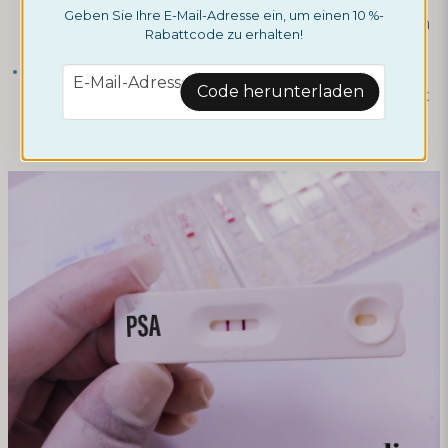
Geben Sie Ihre E-Mail-Adresse ein, um einen 10 %-
Probleme wie Prostatakrebs oder Entzündungen
Rabattcode zu erhalten!
hinweisen.
Wenn Sie einen
PSA-Test
durchführen möchten,
email
E-Mail-Adresse
Code herunterladen
haben wir einen Labortest, der zu Hause gemacht
und dann zur Analyse in ein Labor geschickt
werden kann.