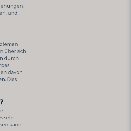
ziehungen.
en, und
roblemen
n über sich
nn durch
rpes
onen davon
n. Dies
?
ie
es sehr
rken kann.