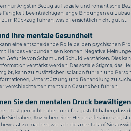
ben nur Angst in Bezug auf soziale und romantische Be
e Fähigkeit beeinträchtigen, enge Bindungen aufzubau
h zum Rückzug führen, was offensichtlich nicht gut ist.
und Ihre mentale Gesundheit
kann eine entscheidende Rolle bei den psychischen P
e mit Herpes verbunden sein können. Negative Meinunge
en Gefühle von Scham und Schuld verstärken. Dies ka
nformation verstärkt werden. Das soziale Stigma, das He
mgibt, kann zu zusätzlicher Isolation führen und Pers
nformationen, Unterstützung und Behandlung zu suche
er verschlechterten mentalen Gesundheit führen.
nen Sie den mentalen Druck bewältigen
nen Test gemacht haben und festgestellt haben, dass d
ie Sie haben, Anzeichen einer Herpesinfektion sind, ist 
ch bewusst zu machen, wie sich dies mental auf Sie auswi