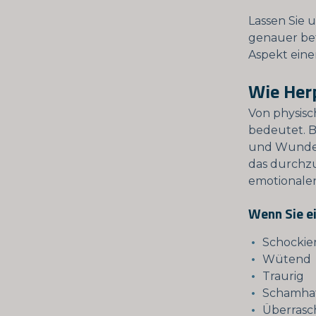
Lassen Sie 
genauer bet
Aspekt eine
Wie Her
Von physisc
bedeutet. 
und Wunden 
das durchzu
emotionalen
Wenn Sie e
Schockie
Wütend
Traurig
Schamha
Überrasc