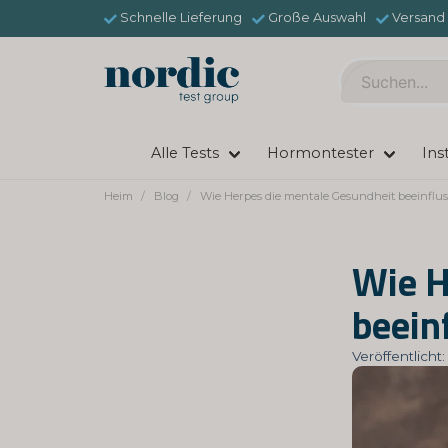
Schnelle Lieferung
Große Auswahl
Versand 
Alle Tests
Hormontester
Ins
Heim
Blog
Wie Herpes die mentale Gesundheit beeinflu
Wie H
beein
Veröffentlich