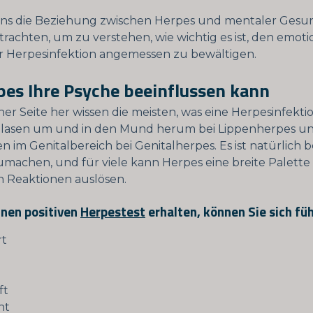
uns die Beziehung zwischen Herpes und mentaler Gesu
rachten, um zu verstehen, wie wichtig es ist, den emot
r Herpesinfektion angemessen zu bewältigen.
pes Ihre Psyche beeinflussen kann
her Seite her wissen die meisten, was eine Herpesinfekti
Blasen um und in den Mund herum bei Lippenherpes un
im Genitalbereich bei Genitalherpes. Es ist natürlich b
machen, und für viele kann Herpes eine breite Palette
 Reaktionen auslösen.
inen positiven
Herpestest
erhalten, können Sie sich füh
rt
ft
ht