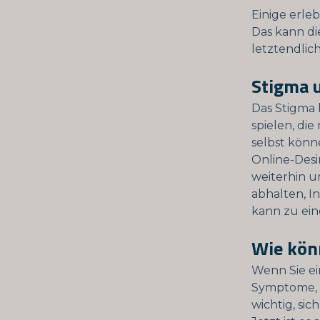
Einige erle
Das kann di
letztendlic
Stigma 
Das Stigma 
spielen, di
selbst könn
Online-Desi
weiterhin u
abhalten, I
kann zu ein
Wie kön
Wenn Sie ei
Symptome, d
wichtig, si