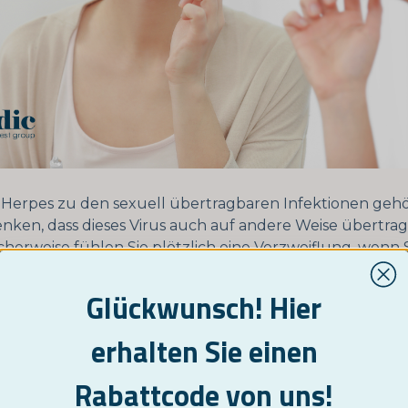
Herpes zu den sexuell übertragbaren Infektionen gehö
enken, dass dieses Virus auch auf andere Weise übertr
cherweise fühlen Sie plötzlich eine Verzweiflung, wenn 
 dass es für Sie als Eltern und Partner schwierig sein wird
 dass andere mit Ihren Körperflüssigkeiten in Kontakt 
Glückwunsch! Hier
elbst kann dazu führen, dass Sie sich isoliert fühlen, wei
erhalten Sie einen
Ihrem Partner und Ihrer Familie verurteilt oder abgele
n sie es erfahren. Wenn sie es überhaupt erfahren. Es is
Rabattcode von uns!
icht ungewöhnlich, dass diejenigen, die feststellen, das