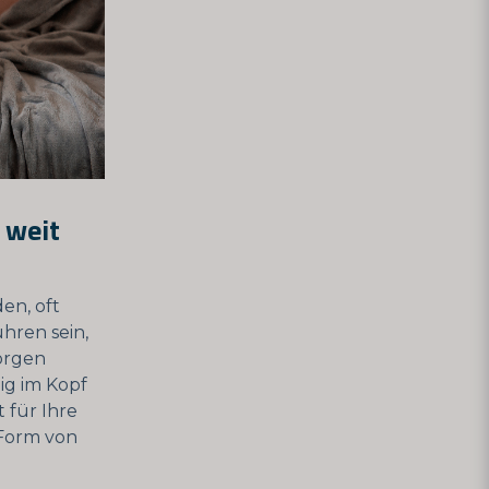
 weit
en, oft
hren sein,
Sorgen
ig im Kopf
t für Ihre
 Form von