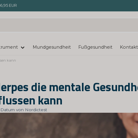
6,95 EUR
trument
Mundgesundheit
Fußgesundheit
Kontakt
ssen kann
erpes die mentale Gesundh
flussen kann
t: Datum von Nordictest