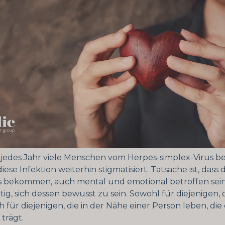
edes Jahr viele Menschen vom Herpes-simplex-Virus be
 diese Infektion weiterhin stigmatisiert. Tatsache ist, dass 
us bekommen, auch mental und emotional betroffen sei
htig, sich dessen bewusst zu sein. Sowohl für diejenigen, di
ch für diejenigen, die in der Nähe einer Person leben, die
trägt.