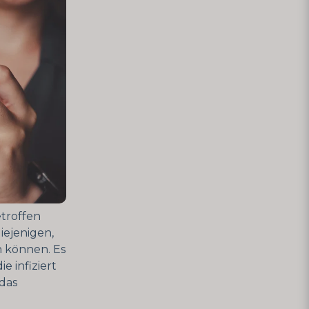
troffen
diejenigen,
n können. Es
e infiziert
 das