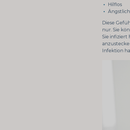
Hilflos
Ängstlich
Diese Gefü
nur. Sie kö
Sie infizie
anzustecken.
Infektion h