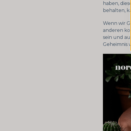
haben, diese
behalten, 
Wenn wir Ge
anderen ko
sein und au
Geheimnis w