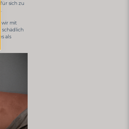
für sich zu
.
 wir mit
 schädlich
s als