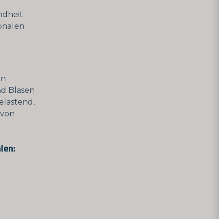
ndheit
ionalen
on
d Blasen
elastend,
 von
len: