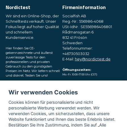
Nordictest
Firmeninformation
Wir sind ein Online-Shop, der
Socialfish AB
Schnelltests verkauft. Unser
Reg.-Nr.: 556986-4068
Fokus liegt auf hoher Qualität
USt-IdNr.: SE556986406801
und schnellem
Rådmansgatan 6
Kundenservice.
832 41 Frösön
Schweden
Hier finden Sie CE-
Telefonnummer:
gekennzeichnete und äußerst
+46730503032
zuverlässige Tests für den
E-Mail:
hey@nordictest.de
professionellen und privaten
Gebrauch zu den günstigsten
Öffnungszeiten:
Preisen im Netz. Wir liefern schnell
Mo.–Fr. 10:00–17:00 Uhr (CET)
und diskret. Testen Sie uns!
Folgen Sie uns in den
Wir verwenden Cookies
sozialen Medien
Cookies können für personalisierte und nicht
personalisierte Werbung verwendet werden. Wir
verwenden Cookies, um sicherzustellen, dass unsere
Website funktioniert und Ihnen das beste Erlebnis bietet.
Bestätigen Sie Ihre Zustimmung, indem Sie auf „Alle