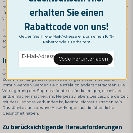
Haupteffekt wäre, die Entstehung neuer Herpesinfektionen zu
reduzieren. Hier können wir wirklich von einem großen Fortschritt
erhalten Sie einen
für die öffentliche Gesundheit sprechen, wenn man bedenkt, wie
viele Menschen betroffen sind.
Rabattcode von uns!
Indem man sicherstellt, dass diejenigen, die einem Infektionsrisiko
ausgesetzt sind, immun werden, könnte der Herpesimpfstoff
Geben Sie Ihre E-Mail-Adresse ein, um einen 10 %-
schließlich die Häufigkeit von Herpes drastisch reduzieren. Aber
Rabattcode zu erhalten!
wie bereits erwähnt, wird das einige Zeit dauern.
email
E-Mail-Adresse
Interessante soziale Konsequenzen
Code herunterladen
Ein weiterer wichtiger Aspekt, den es zu berücksichtigen gilt, ist,
wie die Impfung dazu beitragen könnte, das soziale Stigma im
Zusammenhang mit Herpes zu verringern. Wenn Menschen
immun werden, werden sie die Infektion anders betrachten. Die
Verringerung des Stigmas könnte es für diejenigen, die infiziert
sind, einfacher machen, mit Herpes zu leben. Die Last, die derzeit
mit der Diagnose verbunden ist, könnte leichter zu tragen sein.
Das könnte auch positive Auswirkungen auf die öffentliche
Gesundheit haben.
Zu berücksichtigende Herausforderungen