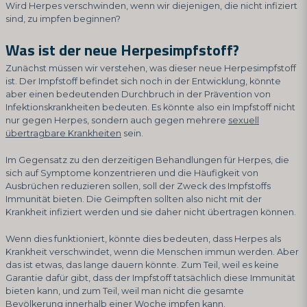
Wird Herpes verschwinden, wenn wir diejenigen, die nicht infiziert
sind, zu impfen beginnen?
Was ist der neue Herpesimpfstoff?
Zunächst müssen wir verstehen, was dieser neue Herpesimpfstoff
ist. Der Impfstoff befindet sich noch in der Entwicklung, könnte
aber einen bedeutenden Durchbruch in der Prävention von
Infektionskrankheiten bedeuten. Es könnte also ein Impfstoff nicht
nur gegen Herpes, sondern auch gegen mehrere
sexuell
übertragbare Krankheiten
sein.
Im Gegensatz zu den derzeitigen Behandlungen für Herpes, die
sich auf Symptome konzentrieren und die Häufigkeit von
Ausbrüchen reduzieren sollen, soll der Zweck des Impfstoffs
Immunität bieten. Die Geimpften sollten also nicht mit der
Krankheit infiziert werden und sie daher nicht übertragen können.
Wenn dies funktioniert, könnte dies bedeuten, dass Herpes als
Krankheit verschwindet, wenn die Menschen immun werden. Aber
das ist etwas, das lange dauern könnte. Zum Teil, weil es keine
Garantie dafür gibt, dass der Impfstoff tatsächlich diese Immunität
bieten kann, und zum Teil, weil man nicht die gesamte
Bevölkerung innerhalb einer Woche impfen kann.