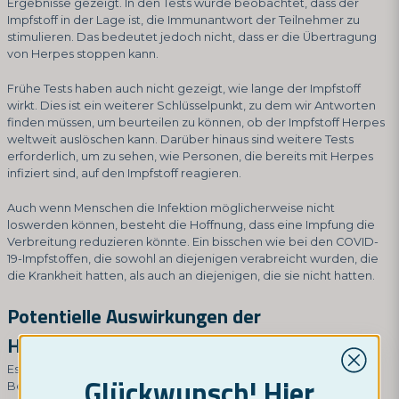
Ergebnisse gezeigt. In den Tests wurde beobachtet, dass der
Impfstoff in der Lage ist, die Immunantwort der Teilnehmer zu
stimulieren. Das bedeutet jedoch nicht, dass er die Übertragung
von Herpes stoppen kann.
Frühe Tests haben auch nicht gezeigt, wie lange der Impfstoff
wirkt. Dies ist ein weiterer Schlüsselpunkt, zu dem wir Antworten
finden müssen, um beurteilen zu können, ob der Impfstoff Herpes
weltweit auslöschen kann. Darüber hinaus sind weitere Tests
erforderlich, um zu sehen, wie Personen, die bereits mit Herpes
infiziert sind, auf den Impfstoff reagieren.
Auch wenn Menschen die Infektion möglicherweise nicht
loswerden können, besteht die Hoffnung, dass eine Impfung die
Verbreitung reduzieren könnte. Ein bisschen wie bei den COVID-
19-Impfstoffen, die sowohl an diejenigen verabreicht wurden, die
die Krankheit hatten, als auch an diejenigen, die sie nicht hatten.
Potentielle Auswirkungen der
Herpesimpfung
Es könnte tatsächlich die Art und Weise ändern, wie wir
Glückwunsch! Hier
Behandlungen und präventive Maßnahmen durchführen. Der