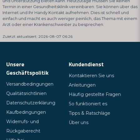
und Unterstützung bieten kann. Heutzutage müssen Sie keinen
Termin in einer Gesundheitsklinik vereinbaren. Sie können über das
Internet und Ihr Handy Kontakt aufnehmen. Dies ist schnell und
einfach und macht es auch weniger peinlich, das Thema mit einem
Arzt oder einer Krankenschwester zu besprechen.
Zuletzt aktualisiert: 2026-08-07 06:26
Unsere
Kundendienst
Geschäftspolitik
Kontaktieren Sie uns
Versandbedingungen
Anleitungen
Qualitätsrichtlinien
Häufig gestellte Fragen
Datenschutzerklärung
So funktioniert es
Kaufbedingungen
Tipps & Ratschläge
Widerrufs- und
Über uns
Rückgaberecht