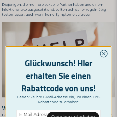
Diejenigen, die mehrere sexuelle Partner haben und einem
Infektionsrisiko ausgesetzt sind, sollten sich daher regelmäßig
testen lassen, auch wenn keine Symptome auftreten.
Glückwunsch! Hier
erhalten Sie einen
Rabattcode von uns!
Geben Sie Ihre E-Mail-Adresse ein, um einen 10 %-
Rabattcode zu erhalten!
Wie funktioniert unser Chlamydien-Test?
email
E-Mail-Adresse
Bei uns können Sie einen
schnellen Chlamydien-Test
durchführen,
Code herunterladen