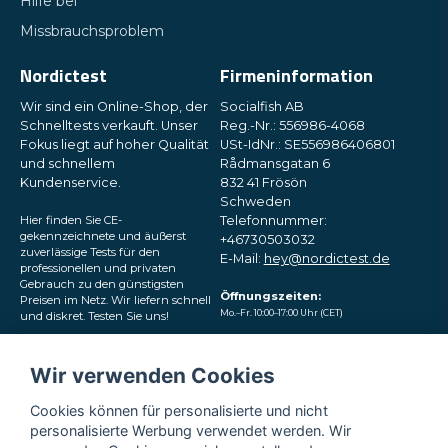
Hilfe bei
Missbrauchsproblem
Nordictest
Firmeninformation
Wir sind ein Online-Shop, der
Socialfish AB
Schnelltests verkauft. Unser
Reg.-Nr.: 556986-4068
Fokus liegt auf hoher Qualität
USt-IdNr.: SE556986406801
und schnellem
Rådmansgatan 6
Kundenservice.
832 41 Frösön
Schweden
Hier finden Sie CE-
Telefonnummer:
gekennzeichnete und äußerst
+46730503032
zuverlässige Tests für den
E-Mail:
hey@nordictest.de
professionellen und privaten
Gebrauch zu den günstigsten
Öffnungszeiten:
Preisen im Netz. Wir liefern schnell
Mo.–Fr. 10:00–17:00 Uhr (CET)
und diskret. Testen Sie uns!
Folgen Sie uns in den
Wir verwenden Cookies
sozialen Medien
Cookies können für personalisierte und nicht
personalisierte Werbung verwendet werden. Wir