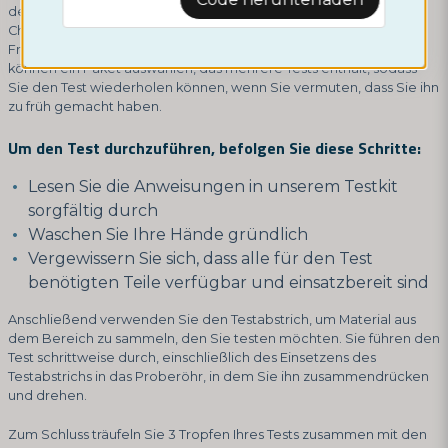
der innerhalb von 5-10 Minuten eine Antwort liefert. Unsere
Chlamydien-Tests eignen sich sowohl für Männer als auch für
Frauen und haben eine Genauigkeit von mindestens 98%. Sie
können ein Paket auswählen, das mehrere Tests enthält, sodass
Sie den Test wiederholen können, wenn Sie vermuten, dass Sie ihn
zu früh gemacht haben.
Um den Test durchzuführen, befolgen Sie diese Schritte:
Lesen Sie die Anweisungen in unserem Testkit
sorgfältig durch
Waschen Sie Ihre Hände gründlich
Vergewissern Sie sich, dass alle für den Test
benötigten Teile verfügbar und einsatzbereit sind
Anschließend verwenden Sie den Testabstrich, um Material aus
dem Bereich zu sammeln, den Sie testen möchten. Sie führen den
Test schrittweise durch, einschließlich des Einsetzens des
Testabstrichs in das Proberöhr, in dem Sie ihn zusammendrücken
und drehen.
Zum Schluss träufeln Sie 3 Tropfen Ihres Tests zusammen mit den