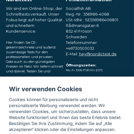
Wir sind ein Online-Shop, der
Socialfish AB
Schnelltests verkauft. Unser
Reg.-Nr.: 556986-4068
Fokus liegt auf hoher Qualität
USt-IdNr.: SE556986406801
und schnellem
Rådmansgatan 6
Kundenservice.
832 41 Frösön
Schweden
Hier finden Sie CE-
Telefonnummer:
gekennzeichnete und äußerst
+46730503032
zuverlässige Tests für den
E-Mail:
hey@nordictest.de
professionellen und privaten
Gebrauch zu den günstigsten
Öffnungszeiten:
Preisen im Netz. Wir liefern schnell
Mo.–Fr. 10:00–17:00 Uhr (CET)
und diskret. Testen Sie uns!
Folgen Sie uns in den
Wir verwenden Cookies
sozialen Medien
Cookies können für personalisierte und nicht
personalisierte Werbung verwendet werden. Wir
verwenden Cookies, um sicherzustellen, dass unsere
Website funktioniert und Ihnen das beste Erlebnis bietet.
Bestätigen Sie Ihre Zustimmung, indem Sie auf „Alle
akzeptieren“ klicken oder die Einstellungen anpassen.