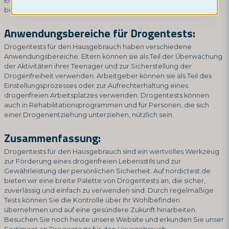
Ergebnis ablesen. Es ist wichtig, die Anweisungen sorgfältig zu
befolgen, um genaue Ergebnisse zu gewährleisten.
Anwendungsbereiche für Drogentests:
Drogentests für den Hausgebrauch haben verschiedene
Anwendungsbereiche. Eltern können sie als Teil der Überwachung
der Aktivitäten ihrer Teenager und zur Sicherstellung der
Drogenfreiheit verwenden. Arbeitgeber können sie als Teil des
Einstellungsprozesses oder zur Aufrechterhaltung eines
drogenfreien Arbeitsplatzes verwenden. Drogentests können
auch in Rehabilitationsprogrammen und für Personen, die sich
einer Drogenentziehung unterziehen, nützlich sein.
Zusammenfassung:
Drogentests für den Hausgebrauch sind ein wertvolles Werkzeug
zur Förderung eines drogenfreien Lebensstils und zur
Gewährleistung der persönlichen Sicherheit. Auf nordictest.de
bieten wir eine breite Palette von Drogentests an, die sicher,
zuverlässig und einfach zu verwenden sind. Durch regelmäßige
Tests können Sie die Kontrolle über Ihr Wohlbefinden
übernehmen und auf eine gesündere Zukunft hinarbeiten.
Besuchen Sie noch heute unsere Website und erkunden Sie unser