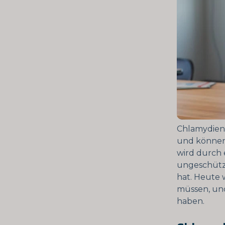
Chlamydien 
und können 
wird durch e
ungeschützt
hat. Heute 
müssen, und
haben.