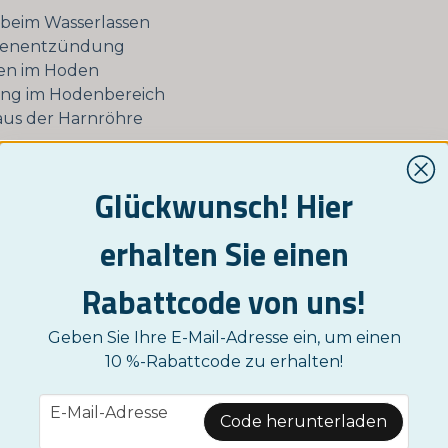
beim Wasserlassen
renentzündung
en im Hoden
ng im Hodenbereich
aus der Harnröhre
ie fünf häufigsten Symptome, die auf das Vorhandensein
bei einem Mann oder einer Frau hinweisen. Die häufigst
Glückwunsch! Hier
dass eine Person, die mit Chlamydien infiziert ist, überha
t. Daher empfiehlt 1177, dass Sie immer dann einen C
erhalten Sie einen
urchführen, wenn Sie ungeschützten Geschlechtsverke
n Partner hatten, auch wenn Sie keine Symptome haben
Rabattcode von uns!
en, dass Ihr Partner sich testen lässt.
Geben Sie Ihre E-Mail-Adresse ein, um einen
ien-Heimtest
10 %-Rabattcode zu erhalten!
ines der oben genannten Symptome haben, wie Blutu
email
n Menstruationsperioden oder Ausfluss aus der Harnröh
E-Mail-Adresse
Code herunterladen
t ungeschützten Geschlechtsverkehr mit einem neuen 