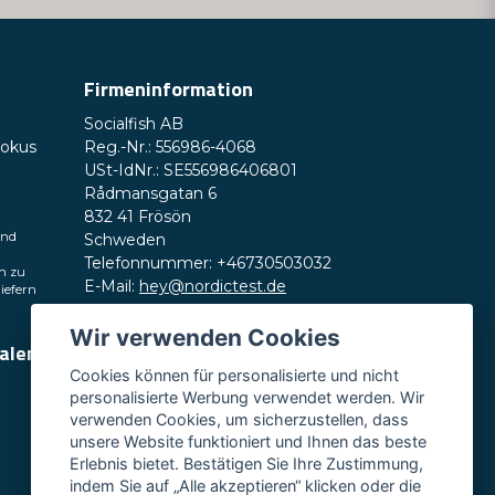
Firmeninformation
Socialfish AB
Fokus
Reg.-Nr.: 556986-4068
USt-IdNr.: SE556986406801
Rådmansgatan 6
832 41 Frösön
und
Schweden
Telefonnummer: +46730503032
h zu
E-Mail:
hey@nordictest.de
liefern
Öffnungszeiten:
Wir verwenden Cookies
ialen
Mo.–Fr. 10:00–17:00 Uhr (CET)
Cookies können für personalisierte und nicht
personalisierte Werbung verwendet werden. Wir
verwenden Cookies, um sicherzustellen, dass
unsere Website funktioniert und Ihnen das beste
Erlebnis bietet. Bestätigen Sie Ihre Zustimmung,
indem Sie auf „Alle akzeptieren“ klicken oder die