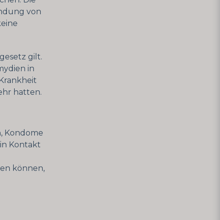
endung von
keine
esetz gilt.
amydien in
Krankheit
ehr hatten.
in, Kondome
in Kontakt
rden können,