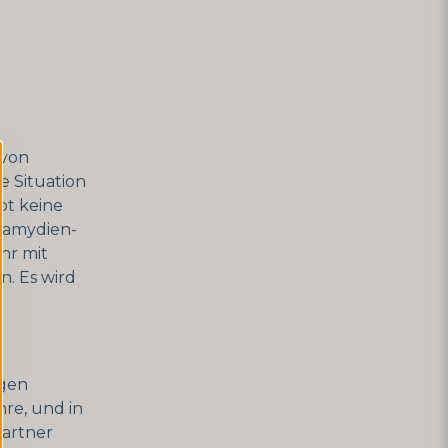
 von
e Situation
upt keine
hlamydien-
hr mit
. Es wird
ngen
re, und in
Partner