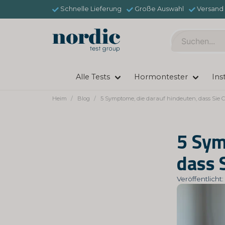
Schnelle Lieferung
Große Auswahl
Versand 
Alle Tests
Hormontester
Ins
Heim
Blog
5 Symptome, die darauf hindeuten, dass Sie
5 Sym
dass 
Veröffentlich