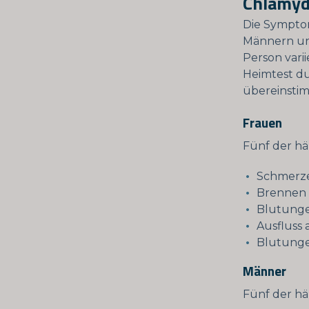
Chlamy
Die Symptom
Männern und
Person vari
Heimtest d
übereinstim
Frauen
Fünf der hä
Schmerze
Brennen 
Blutunge
Ausfluss 
Blutunge
Männer
Fünf der hä