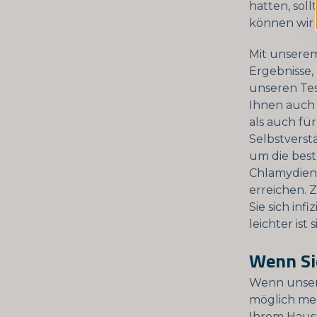
hatten, sol
können wir 
Mit unser
Ergebnisse, 
unseren Tes
Ihnen auch 
als auch fü
Selbstverst
um die best
Chlamydien
erreichen. 
Sie sich inf
leichter ist
Wenn Si
Wenn unser C
möglich med
Ihrem Hausa