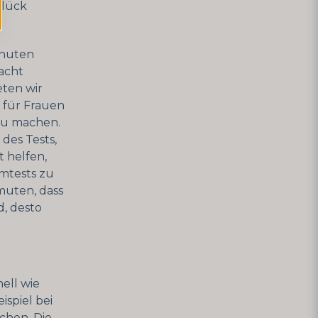
Glück
inuten
macht
eten wir
l für Frauen
 zu machen.
des Tests,
t helfen,
mtests zu
muten, dass
d, desto
ell wie
spiel bei
chen. Die