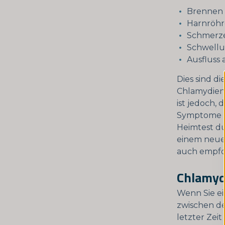
Brennen 
Harnröh
Schmerz
Schwellu
Ausfluss 
Dies sind d
Chlamydien 
ist jedoch, 
Symptome ha
Heimtest d
einem neue
auch empfohl
Chlamyd
Wenn Sie e
zwischen de
letzter Zei