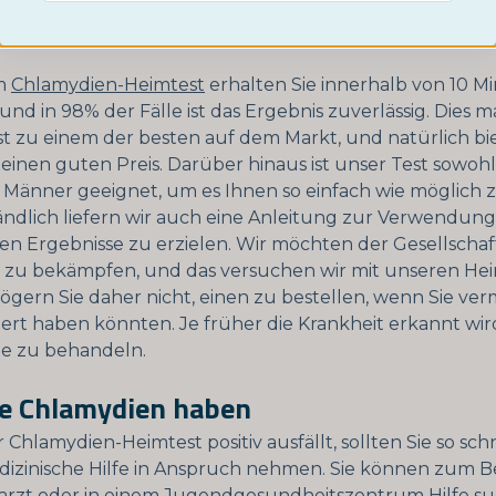
lten Sie einen Chlamydien-Heimtest durchführen. Zum 
Ihnen einen solchen Test anbieten.
em
Chlamydien-Heimtest
erhalten Sie innerhalb von 10 M
und in 98% der Fälle ist das Ergebnis zuverlässig. Dies 
t zu einem der besten auf dem Markt, und natürlich bi
einen guten Preis. Darüber hinaus ist unser Test sowoh
r Männer geeignet, um es Ihnen so einfach wie möglich
ändlich liefern wir auch eine Anleitung zur Verwendung 
en Ergebnisse zu erzielen. Wir möchten der Gesellschaf
 zu bekämpfen, und das versuchen wir mit unseren Hei
Zögern Sie daher nicht, einen zu bestellen, wenn Sie ver
iziert haben könnten. Je früher die Krankheit erkannt wir
 sie zu behandeln.
e Chlamydien haben
hlamydien-Heimtest positiv ausfällt, sollten Sie so schn
izinische Hilfe in Anspruch nehmen. Sie können zum Bei
rzt oder in einem Jugendgesundheitszentrum Hilfe su