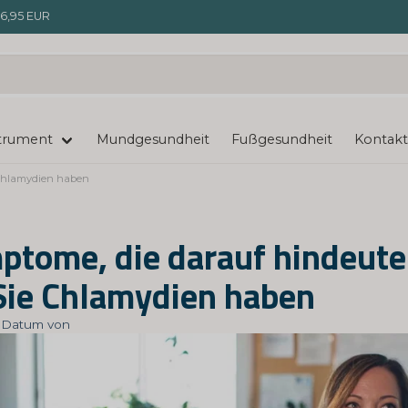
6,95 EUR
trument
Mundgesundheit
Fußgesundheit
Kontakt
 Chlamydien haben
ptome, die darauf hindeute
Sie Chlamydien haben
t: Datum von