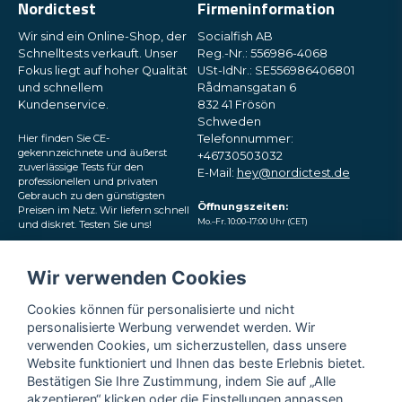
Nordictest
Firmeninformation
Wir sind ein Online-Shop, der
Socialfish AB
Schnelltests verkauft. Unser
Reg.-Nr.: 556986-4068
Fokus liegt auf hoher Qualität
USt-IdNr.: SE556986406801
und schnellem
Rådmansgatan 6
Kundenservice.
832 41 Frösön
Schweden
Hier finden Sie CE-
Telefonnummer:
gekennzeichnete und äußerst
+46730503032
zuverlässige Tests für den
E-Mail:
hey@nordictest.de
professionellen und privaten
Gebrauch zu den günstigsten
Öffnungszeiten:
Preisen im Netz. Wir liefern schnell
Mo.–Fr. 10:00–17:00 Uhr (CET)
und diskret. Testen Sie uns!
Folgen Sie uns in den
Wir verwenden Cookies
sozialen Medien
Cookies können für personalisierte und nicht
personalisierte Werbung verwendet werden. Wir
verwenden Cookies, um sicherzustellen, dass unsere
Website funktioniert und Ihnen das beste Erlebnis bietet.
Bestätigen Sie Ihre Zustimmung, indem Sie auf „Alle
akzeptieren“ klicken oder die Einstellungen anpassen.