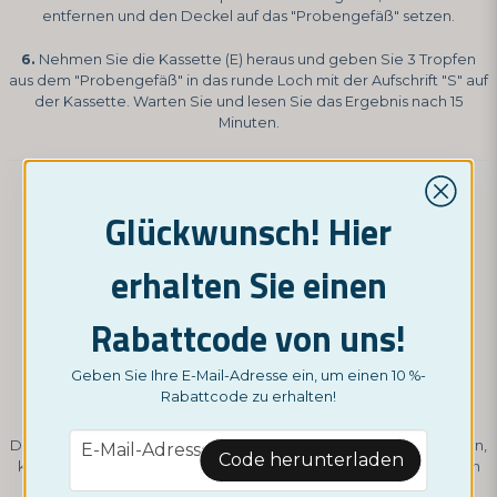
entfernen und den Deckel auf das "Probengefäß" setzen.
6.
Nehmen Sie die Kassette (E) heraus und geben Sie 3 Tropfen
aus dem "Probengefäß" in das runde Loch mit der Aufschrift "S" auf
der Kassette. Warten Sie und lesen Sie das Ergebnis nach 15
Minuten.
So lesen Sie Ihren Test:
Glückwunsch! Hier
erhalten Sie einen
Rabattcode von uns!
Geben Sie Ihre E-Mail-Adresse ein, um einen 10 %-
Rabattcode zu erhalten!
Unsere Tests sind sehr zuverlässig. Wenn Sie Fragen zur
email
Durchführung des Tests oder zum Ablesen des Ergebnisses haben,
E-Mail-Adresse
Code herunterladen
kontaktieren Sie bitte unseren Kundenservice. Sie sind Experten
auf diesem Gebiet!