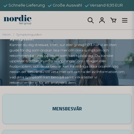
Schnelle Lieferung
Große Auswahl
Versand 6,95 EUR
Symptomguiden - Har du några av dessa
Heim
Symptomguiden
symtptom?
Känner du dig stressad, trött, sur eller grinig? Då har vi en liten
guide för dig som önskar läsa mer om olika symptom och
rekommendationer på tester som kan hjälpa dig. Du kanske
upplever trötthet, humörsvängningar, oro i magen eller
hudproblem, och dessa besvär kan ha många olika orsaker. Välj
nedan det besvär du vill veta mer om och ta del av information om
vad dina symptom kan bero på samt vilka tester vi
rekommenderar för att analysera dem.
Kontakta oss
MENSBESVÄR