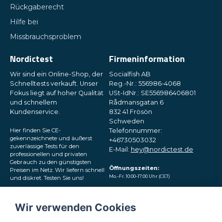
Rückgaberecht
Hilfe bei
Missbrauchsproblem
Nordictest
Firmeninformation
Wir sind ein Online-Shop, der
Socialfish AB
Schnelltests verkauft. Unser
Reg.-Nr.: 556986-4068
Fokus liegt auf hoher Qualität
USt-IdNr.: SE556986406801
und schnellem
Rådmansgatan 6
Kundenservice.
832 41 Frösön
Schweden
Hier finden Sie CE-
Telefonnummer:
gekennzeichnete und äußerst
+46730503032
zuverlässige Tests für den
E-Mail:
hey@nordictest.de
professionellen und privaten
Gebrauch zu den günstigsten
Öffnungszeiten:
Preisen im Netz. Wir liefern schnell
Mo.–Fr. 10:00–17:00 Uhr (CET)
und diskret. Testen Sie uns!
Folgen Sie uns in den
Wir verwenden Cookies
sozialen Medien