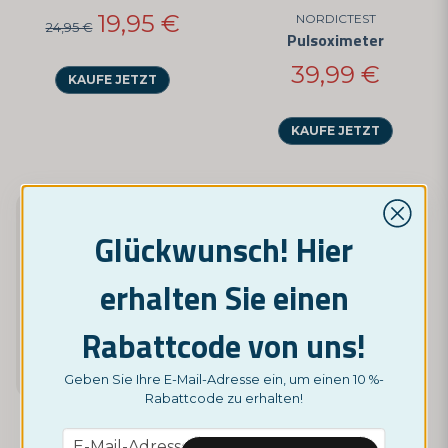
19,95 €
NORDICTEST
24,95 €
Pulsoximeter
39,99 €
KAUFE JETZT
KAUFE JETZT
Glückwunsch! Hier
erhalten Sie einen
Rabattcode von uns!
Geben Sie Ihre E-Mail-Adresse ein, um einen 10 %-
Rabattcode zu erhalten!
email
NORDICTEST
E-Mail-Adresse