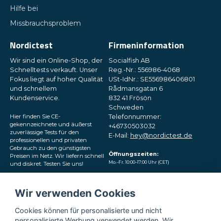
Hilfe bei
Missbrauchsproblem
Nordictest
Firmeninformation
Wir sind ein Online-Shop, der
Socialfish AB
Schnelltests verkauft. Unser
Reg.-Nr.: 556986-4068
Fokus liegt auf hoher Qualität
USt-IdNr.: SE556986406801
und schnellem
Rådmansgatan 6
Kundenservice.
832 41 Frösön
Schweden
Hier finden Sie CE-
Telefonnummer:
gekennzeichnete und äußerst
+46730503032
zuverlässige Tests für den
E-Mail:
hey@nordictest.de
professionellen und privaten
Gebrauch zu den günstigsten
Öffnungszeiten:
Preisen im Netz. Wir liefern schnell
Mo.–Fr. 10:00–17:00 Uhr (CET)
und diskret. Testen Sie uns!
Folgen Sie uns in den
Wir verwenden Cookies
sozialen Medien
Cookies können für personalisierte und nicht
personalisierte Werbung verwendet werden. Wir