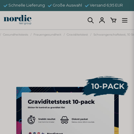
Schnelle Lieferung
Große Auswahl
Versand 6,95 EUR
Gesundheitstests
Frauengesundheit
Graviditetstest
Schwangerschaftstest, 10 S