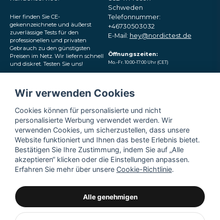
Schweden
Hier finden Sie CE-
Telefonnummer:
gekennzeichnete und äußerst
+46730503032
zuverlässige Tests für den
E-Mail:
hey@nordictest.de
professionellen und privaten
Gebrauch zu den günstigsten
Öffnungszeiten:
Preisen im Netz. Wir liefern schnell
Mo.–Fr. 10:00–17:00 Uhr (CET)
und diskret. Testen Sie uns!
Folgen Sie uns in den
Wir verwenden Cookies
sozialen Medien
Cookies können für personalisierte und nicht
personalisierte Werbung verwendet werden. Wir
verwenden Cookies, um sicherzustellen, dass unsere
Website funktioniert und Ihnen das beste Erlebnis bietet.
Bestätigen Sie Ihre Zustimmung, indem Sie auf „Alle
akzeptieren“ klicken oder die Einstellungen anpassen.
Erfahren Sie mehr über unsere
Cookie-Richtlinie
.
Alle genehmigen