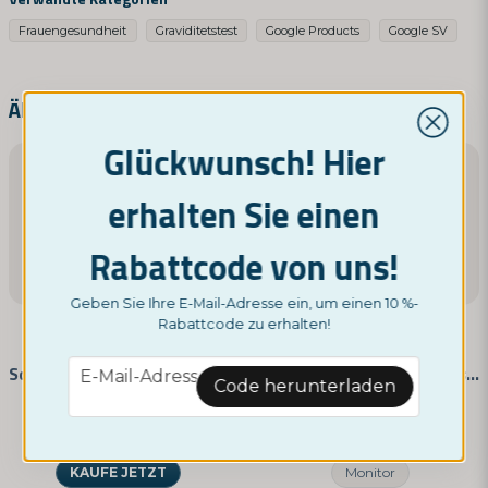
Frauengesundheit
Graviditetstest
Google Products
Google SV
name
Name
Ähnliche Produkte
Glückwunsch! Hier
email
E-Mail-Adresse
erhalten Sie einen
Rabattcode von uns!
Ja, Sie können meine Frage veröffentlichen
Geben Sie Ihre E-Mail-Adresse ein, um einen 10 %-
Rabattcode zu erhalten!
NORDICTEST
NORDICTEST
email
Schwangerschaftstest, 25 Stück
Multitest - 12 der häufigsten Drogen
E-Mail-Adresse
Code herunterladen
29,95 €
9,95 €
KAUFE JETZT
Monitor