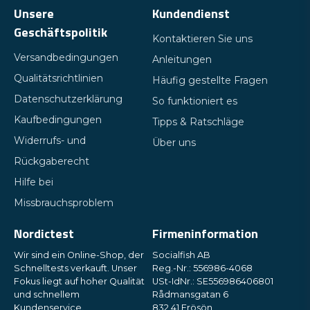
Unsere
Kundendienst
Geschäftspolitik
Kontaktieren Sie uns
Versandbedingungen
Anleitungen
Qualitätsrichtlinien
Häufig gestellte Fragen
Datenschutzerklärung
So funktioniert es
Kaufbedingungen
Tipps & Ratschläge
Widerrufs- und
Über uns
Rückgaberecht
Hilfe bei
Missbrauchsproblem
Nordictest
Firmeninformation
Wir sind ein Online-Shop, der
Socialfish AB
Schnelltests verkauft. Unser
Reg.-Nr.: 556986-4068
Fokus liegt auf hoher Qualität
USt-IdNr.: SE556986406801
und schnellem
Rådmansgatan 6
Kundenservice.
832 41 Frösön